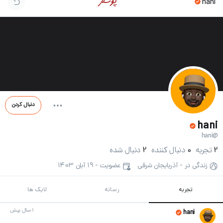
hani
دنبال کردن
hani
@hani
2
تجربه
0
دنبال کننده
2
دنبال شده
زندگی در - آذربایجان شرقی
عضویت - 19 آبان 1403
تجربه
رسانه
لایک ها
1 سال پیش
hani