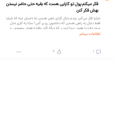
فکر میکنم پول تو کارایی هست که بقیه حتی حاضر نیستن
بهش فکر کنن
خیلیا فکر می‌کنن مردم دنبال کارای خفن هستن اما داستان اینه که خیلیا 
فقط دنبال یه راهی‌ هستن که دخلشون رو پر کنن ! مثلا یه کاری مثل 
ورود داده یا همون دیتا اینتری که دیگه اکثر وقتا با هوش مصنوعی و 
سیستمای خودکار انجام می‌شه ولی بازم اگه یه جا باشه که نیاز به تایپ 
اطلاعات بیشتر
دستی از رو کاغذ باشه و ساعتی۳۰۰ هزار تومن بده شک نکنید که کلی 
آدم پیدا میشن که حاضرن روزی ۱۰ ساعت پشت سیستم بشینن و فقط 
تایپ کنن !
2
1
بازار فروش اجناس دست‌ دوم و ارزون‌ خریدن و گرون‌ فروختن هم دیگه 
شلوغ شده خیلیا خودشونو انداختن تو این کار چون دوستش دارن نه 
فقط به خاطر پولش.
حالا اگه دنبال یه راه درآمدی کم‌ رقیب میگردی باید بری سراغ کارایی که 
مردم ازشون فراری‌ هستن اون کارایی که بقیه میگن نه این به درد 
نمیخوره یا خطرناکه مثلاً نظافت و شیشه‌ پاک کردن ساختمون‌های بلند و 
بریدن درختای بزرگ یا کار روی دکل برق البته بعضی از این کارا نیاز به 
آموزش و مجوز دارن ولی خب به همون نسبت درآمدشون هم خوبه.
پس خلاصه‌ اینه: بعضی وقتا پول تو کارای به‌ ظاهر سخت و نه‌ خیلی  
جذابه، نه تو چیزی که همه دارن دنبالش میرن 😉